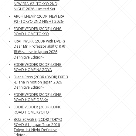
NEW ERA #2 -TOKYO 2ND
NIGHT 2026- Limited Set
ARCH ENEMY (2CDR) NEW ERA
#2 -TOKYO 2ND NIGHT 2026-
EDDIE VEDDER (2CDR) LONG
ROAD HOME TOKYO
KRAFTWERK (2CDR with DVDR)
Dear Mr. Professor 親愛なる教
授殿へ -Live in Japan 2026
Definitive Edition-
EDDIE VEDDER (2CDR) LONG
ROAD HOME NAGOYA
Diana Ross (2CDR+DVDR) EXIT 3
-Diana in Motion Japan 2026
Definitive Edition-
EDDIE VEDDER (2CDR) LONG
ROAD HOME OSAKA
EDDIE VEDDER (2CDR) LONG
ROAD HOME KYOTO
BOZ SCAGGS (2CDR) TOKYO
ROAD #1 -Japan Tour 2026
Tokyo 1st Night Definitive
Edition-