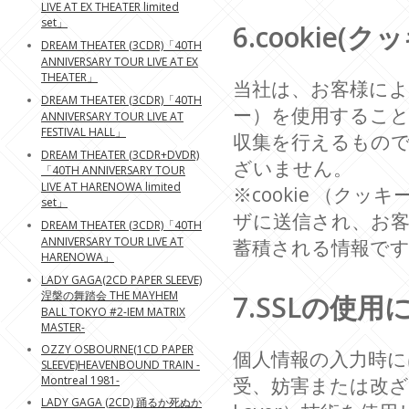
LIVE AT EX THEATER limited
set」
6.cookie
DREAM THEATER (3CDR)「40TH
ANNIVERSARY TOUR LIVE AT EX
THEATER」
当社は、お客様により
DREAM THEATER (3CDR)「40TH
ー）を使用するこ
ANNIVERSARY TOUR LIVE AT
FESTIVAL HALL」
収集を行えるもの
DREAM THEATER (3CDR+DVDR)
ざいません。
「40TH ANNIVERSARY TOUR
LIVE AT HARENOWA limited
※cookie （
set」
ザに送信され、お
DREAM THEATER (3CDR)「40TH
ANNIVERSARY TOUR LIVE AT
蓄積される情報で
HARENOWA」
LADY GAGA(2CD PAPER SLEEVE)
涅槃の舞踏会 THE MAYHEM
7.SSLの使
BALL TOKYO #2-IEM MATRIX
MASTER-
OZZY OSBOURNE(1CD PAPER
個人情報の入力時
SLEEVE)HEAVENBOUND TRAIN -
Montreal 1981-
受、妨害または改ざんさ
LADY GAGA (2CD) 踊るか死ぬか