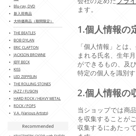
会社の定めた
プラ
Blu-ray, DVD
ます。
新入荷商品
大特価商品（期間限定）
1.個人情報の
THE BEATLES
BOB DYLAN
「個人情報」とは、
ERIC CLAPTON
まれる氏名、生年
JACKSON BROWNE
JEFF BECK
ができるもの、及
KISS
特定の個人を識別
LED ZEPPELIN
THE ROLLING STONES
2.個人情報の
JAZZ / FUSION
HARD ROCK / HEAVY METAL
ROCK / POPS
当ショップでは商
V.A. (Various Artists)
を収集することが
Recommended
収集するにあたっ