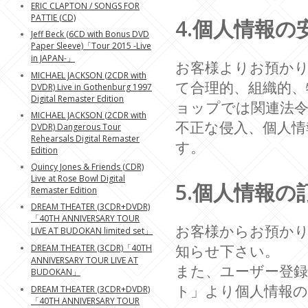
ERIC CLAPTON / SONGS FOR
PATTIE (CD)
4.個人情報の
Jeff Beck (6CD with Bonus DVD
Paper Sleeve)「Tour 2015 -Live
in JAPAN-」
お客様よりお預か
MICHAEL JACKSON (2CDR with
て合理的、組織的、
DVDR) Live in Gothenburg 1997
Digital Remaster Edition
ョップでは関連法
MICHAEL JACKSON (2CDR with
不正な侵入、個人情
DVDR) Dangerous Tour
Rehearsals Digital Remaster
す。
Edition
Quincy Jones & Friends (CDR)
Live at Rose Bowl Digital
5.個人情報の
Remaster Edition
DREAM THEATER (3CDR+DVDR)
「40TH ANNIVERSARY TOUR
お客様からお預か
LIVE AT BUDOKAN limited set」
知らせ下さい。
DREAM THEATER (3CDR)「40TH
ANNIVERSARY TOUR LIVE AT
また、ユーザー登
BUDOKAN」
ト」より個人情報の
DREAM THEATER (3CDR+DVDR)
「40TH ANNIVERSARY TOUR