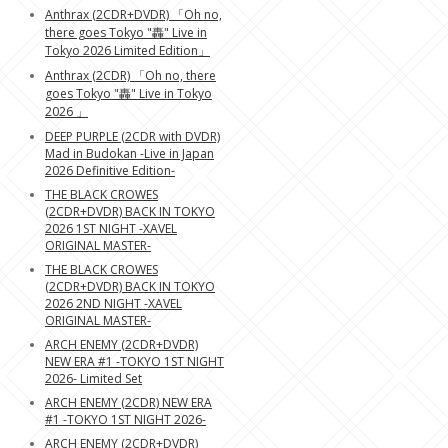
Anthrax (2CDR+DVDR) 「Oh no,
there goes Tokyo "轟" Live in
Tokyo 2026 Limited Edition」
Anthrax (2CDR) 「Oh no, there
goes Tokyo "轟" Live in Tokyo
2026 」
DEEP PURPLE (2CDR with DVDR)
Mad in Budokan -Live in Japan
2026 Definitive Edition-
THE BLACK CROWES
(2CDR+DVDR) BACK IN TOKYO
2026 1ST NIGHT -XAVEL
ORIGINAL MASTER-
THE BLACK CROWES
(2CDR+DVDR) BACK IN TOKYO
2026 2ND NIGHT -XAVEL
ORIGINAL MASTER-
ARCH ENEMY (2CDR+DVDR)
NEW ERA #1 -TOKYO 1ST NIGHT
2026- Limited Set
ARCH ENEMY (2CDR) NEW ERA
#1 -TOKYO 1ST NIGHT 2026-
ARCH ENEMY (2CDR+DVDR)