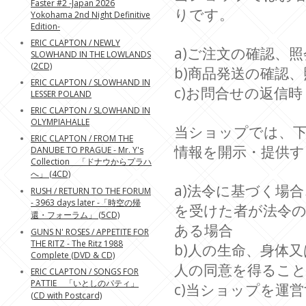
Faster #2 -Japan 2026
りです。
Yokohama 2nd Night Definitive
Edition-
ERIC CLAPTON / NEWLY
a)ご注文の確認、照
SLOWHAND IN THE LOWLANDS
(2CD)
b)商品発送の確認、
ERIC CLAPTON / SLOWHAND IN
c)お問合せの返信時
LESSER POLAND
ERIC CLAPTON / SLOWHAND IN
OLYMPIAHALLE
当ショップでは、
ERIC CLAPTON / FROM THE
情報を開示・提供
DANUBE TO PRAGUE - Mr. Y's
Collection 「ドナウからプラハ
へ」 (4CD)
a)法令に基づく場
RUSH / RETURN TO THE FORUM
- 3963 days later -「時空の帰
を受けた者が法令
還・フォーラム」 (5CD)
ある場合
GUNS N' ROSES / APPETITE FOR
THE RITZ - The Ritz 1988
b)人の生命、身体
Complete (DVD & CD)
人の同意を得るこ
ERIC CLAPTON / SONGS FOR
PATTIE 「いとしのパティ」
c)当ショップを運
(CD with Postcard)