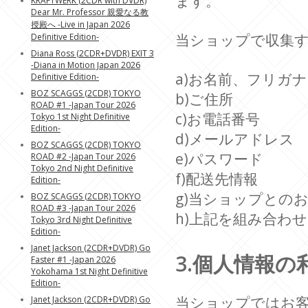
ます。
KRAFTWERK (2CDR with DVDR)
Dear Mr. Professor 親愛なる教
授殿へ -Live in Japan 2026
当ショップで収集
Definitive Edition-
Diana Ross (2CDR+DVDR) EXIT 3
-Diana in Motion Japan 2026
a)お名前、フリガナ
Definitive Edition-
BOZ SCAGGS (2CDR) TOKYO
b)ご住所
ROAD #1 -Japan Tour 2026
c)お電話番号
Tokyo 1st Night Definitive
Edition-
d)メールアドレス
BOZ SCAGGS (2CDR) TOKYO
e)パスワード
ROAD #2 -Japan Tour 2026
Tokyo 2nd Night Definitive
f)配送先情報
Edition-
g)当ショップとの
BOZ SCAGGS (2CDR) TOKYO
ROAD #3 -Japan Tour 2026
h)上記を組み合わ
Tokyo 3rd Night Definitive
Edition-
Janet Jackson (2CDR+DVDR) Go
3.個人情報の
Faster #1 -Japan 2026
Yokohama 1st Night Definitive
Edition-
当ショップではお
Janet Jackson (2CDR+DVDR) Go