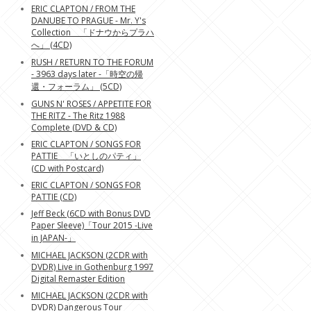
ERIC CLAPTON / FROM THE
DANUBE TO PRAGUE - Mr. Y's
Collection 「ドナウからプラハ
へ」 (4CD)
RUSH / RETURN TO THE FORUM
- 3963 days later -「時空の帰
還・フォーラム」 (5CD)
GUNS N' ROSES / APPETITE FOR
THE RITZ - The Ritz 1988
Complete (DVD & CD)
ERIC CLAPTON / SONGS FOR
PATTIE 「いとしのパティ」
(CD with Postcard)
ERIC CLAPTON / SONGS FOR
PATTIE (CD)
Jeff Beck (6CD with Bonus DVD
Paper Sleeve)「Tour 2015 -Live
in JAPAN-」
MICHAEL JACKSON (2CDR with
DVDR) Live in Gothenburg 1997
Digital Remaster Edition
MICHAEL JACKSON (2CDR with
DVDR) Dangerous Tour