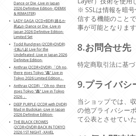
Layer）技術を使
Dance or Die -Live in Japan
※ SSLは情報を
2026 Definitive Edition- (DEMIX
& REMASTER)
信する機能のことで
LADY GAGA (2CD+BDR) 踊るか
事が可能となりま
死ぬか Dance or Die -Live in
Japan 2026 Definitive Edition-
Limited Set
8.お問合せ先
Todd Rundgren (2CDR+DVDR)
七転八起 Live for the
Undefeated -Live in Japan 2026
Definitve Edition-
特定商取引法に基
Anthrax (2CDR+DVDR) 「Oh no,
there goes Tokyo "轟" Live in
Tokyo 2026 Limited Edition」
9.プライバ
Anthrax (2CDR) 「Oh no, there
goes Tokyo "轟" Live in Tokyo
2026 」
当ショップでは、収
DEEP PURPLE (2CDR with DVDR)
の他プライバシー
Mad in Budokan -Live in Japan
2026 Definitive Edition-
て公表とさせてい
THE BLACK CROWES
(2CDR+DVDR) BACK IN TOKYO
2026 1ST NIGHT -XAVEL