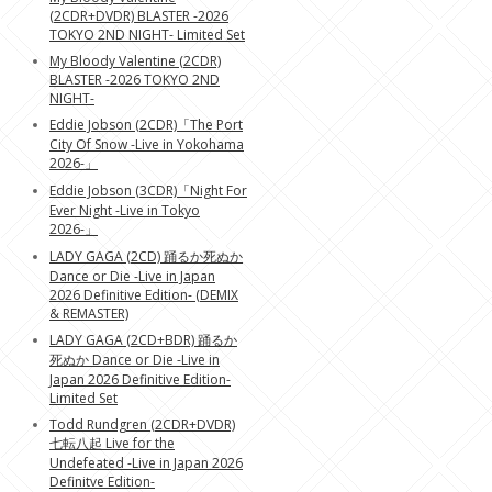
(2CDR+DVDR) BLASTER -2026
TOKYO 2ND NIGHT- Limited Set
My Bloody Valentine (2CDR)
BLASTER -2026 TOKYO 2ND
NIGHT-
Eddie Jobson (2CDR)「The Port
City Of Snow -Live in Yokohama
2026-」
Eddie Jobson (3CDR)「Night For
Ever Night -Live in Tokyo
2026-」
LADY GAGA (2CD) 踊るか死ぬか
Dance or Die -Live in Japan
2026 Definitive Edition- (DEMIX
& REMASTER)
LADY GAGA (2CD+BDR) 踊るか
死ぬか Dance or Die -Live in
Japan 2026 Definitive Edition-
Limited Set
Todd Rundgren (2CDR+DVDR)
七転八起 Live for the
Undefeated -Live in Japan 2026
Definitve Edition-