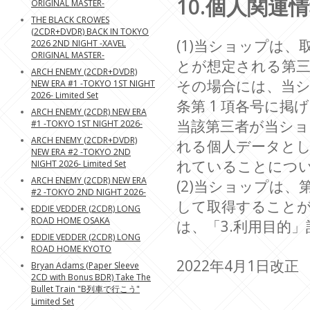
10.個人関連
ORIGINAL MASTER-
THE BLACK CROWES
(2CDR+DVDR) BACK IN TOKYO
(1)当ショップは
2026 2ND NIGHT -XAVEL
ORIGINAL MASTER-
とが想定される第
ARCH ENEMY (2CDR+DVDR)
その場合には、当シ
NEW ERA #1 -TOKYO 1ST NIGHT
2026- Limited Set
条第 1 項各号に掲
ARCH ENEMY (2CDR) NEW ERA
当該第三者が当ショ
#1 -TOKYO 1ST NIGHT 2026-
ARCH ENEMY (2CDR+DVDR)
れる個人データと
NEW ERA #2 -TOKYO 2ND
れていることにつ
NIGHT 2026- Limited Set
ARCH ENEMY (2CDR) NEW ERA
(2)当ショップは
#2 -TOKYO 2ND NIGHT 2026-
して取得すること
EDDIE VEDDER (2CDR) LONG
ROAD HOME OSAKA
は、「3.利用目的
EDDIE VEDDER (2CDR) LONG
ROAD HOME KYOTO
2022年4月1日改正
Bryan Adams (Paper Sleeve
2CD with Bonus BDR) Take The
Bullet Train "B列車で行こう"
Limited Set