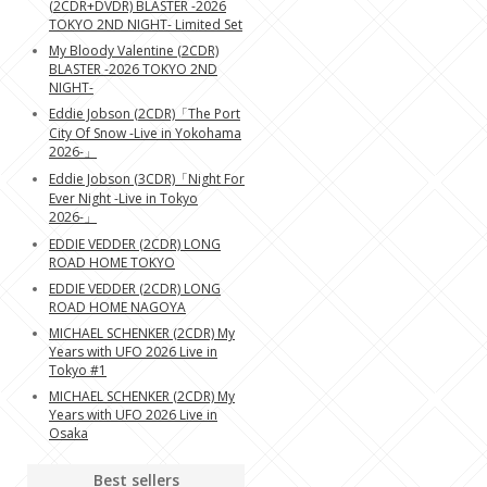
(2CDR+DVDR) BLASTER -2026
TOKYO 2ND NIGHT- Limited Set
My Bloody Valentine (2CDR)
BLASTER -2026 TOKYO 2ND
NIGHT-
Eddie Jobson (2CDR)「The Port
City Of Snow -Live in Yokohama
2026-」
Eddie Jobson (3CDR)「Night For
Ever Night -Live in Tokyo
2026-」
EDDIE VEDDER (2CDR) LONG
ROAD HOME TOKYO
EDDIE VEDDER (2CDR) LONG
ROAD HOME NAGOYA
MICHAEL SCHENKER (2CDR) My
Years with UFO 2026 Live in
Tokyo #1
MICHAEL SCHENKER (2CDR) My
Years with UFO 2026 Live in
Osaka
Best sellers