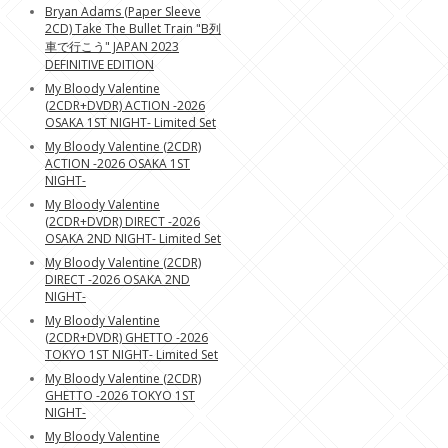
Bryan Adams (Paper Sleeve
2CD) Take The Bullet Train "B列
車で行こう" JAPAN 2023
DEFINITIVE EDITION
My Bloody Valentine
(2CDR+DVDR) ACTION -2026
OSAKA 1ST NIGHT- Limited Set
My Bloody Valentine (2CDR)
ACTION -2026 OSAKA 1ST
NIGHT-
My Bloody Valentine
(2CDR+DVDR) DIRECT -2026
OSAKA 2ND NIGHT- Limited Set
My Bloody Valentine (2CDR)
DIRECT -2026 OSAKA 2ND
NIGHT-
My Bloody Valentine
(2CDR+DVDR) GHETTO -2026
TOKYO 1ST NIGHT- Limited Set
My Bloody Valentine (2CDR)
GHETTO -2026 TOKYO 1ST
NIGHT-
My Bloody Valentine