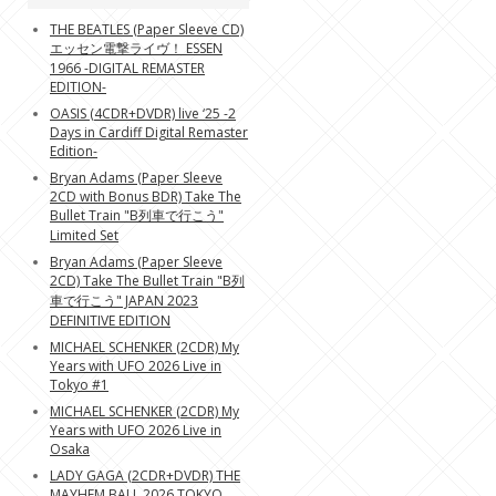
THE BEATLES (Paper Sleeve CD)
エッセン電撃ライヴ！ ESSEN
1966 -DIGITAL REMASTER
EDITION-
OASIS (4CDR+DVDR) live ‘25 -2
Days in Cardiff Digital Remaster
Edition-
Bryan Adams (Paper Sleeve
2CD with Bonus BDR) Take The
Bullet Train "B列車で行こう"
Limited Set
Bryan Adams (Paper Sleeve
2CD) Take The Bullet Train "B列
車で行こう" JAPAN 2023
DEFINITIVE EDITION
MICHAEL SCHENKER (2CDR) My
Years with UFO 2026 Live in
Tokyo #1
MICHAEL SCHENKER (2CDR) My
Years with UFO 2026 Live in
Osaka
LADY GAGA (2CDR+DVDR) THE
MAYHEM BALL 2026 TOKYO