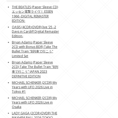
THE BEATLES (Paper Sleeve CD)
エッセン電撃ライヴ！ ESSEN
1966 -DIGITAL REMASTER
EDITION-
OASIS (4CDR+DVDR) live ‘25 -2
Days in Cardiff Digital Remaster
Edition-
Bryan Adams (Paper Sleeve
2CD with Bonus BDR) Take The
Bullet Train "B列車で行こう"
Limited Set
Bryan Adams (Paper Sleeve
2CD) Take The Bullet Train "B列
車で行こう" JAPAN 2023
DEFINITIVE EDITION
MICHAEL SCHENKER (2CDR) My
Years with UFO 2026 Live in
Tokyo #1
MICHAEL SCHENKER (2CDR) My
Years with UFO 2026 Live in
Osaka
LADY GAGA (2CDR+DVDR) THE
MAYHEM BALL 2026 TOKYO