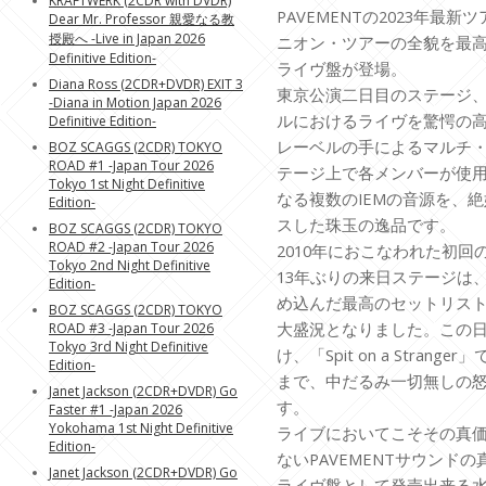
KRAFTWERK (2CDR with DVDR)
PAVEMENTの2023年最
Dear Mr. Professor 親愛なる教
授殿へ -Live in Japan 2026
ニオン・ツアーの全貌を最
Definitive Edition-
ライヴ盤が登場。
Diana Ross (2CDR+DVDR) EXIT 3
東京公演二日目のステージ、
-Diana in Motion Japan 2026
ルにおけるライヴを驚愕の高
Definitive Edition-
レーベルの手によるマルチ・
BOZ SCAGGS (2CDR) TOKYO
ROAD #1 -Japan Tour 2026
テージ上で各メンバーが使
Tokyo 1st Night Definitive
なる複数のIEMの音源を、
Edition-
スした珠玉の逸品です。
BOZ SCAGGS (2CDR) TOKYO
ROAD #2 -Japan Tour 2026
2010年におこなわれた初
Tokyo 2nd Night Definitive
13年ぶりの来日ステージは
Edition-
め込んだ最高のセットリス
BOZ SCAGGS (2CDR) TOKYO
大盛況となりました。この日も「C
ROAD #3 -Japan Tour 2026
Tokyo 3rd Night Definitive
け、「Spit on a Stra
Edition-
まで、中だるみ一切無しの
Janet Jackson (2CDR+DVDR) Go
す。
Faster #1 -Japan 2026
Yokohama 1st Night Definitive
ライブにおいてこそその真
Edition-
ないPAVEMENTサウンド
Janet Jackson (2CDR+DVDR) Go
ライヴ盤として発売出来る