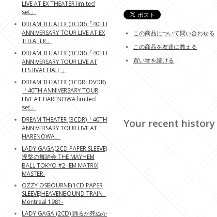
LIVE AT EX THEATER limited
set」
DREAM THEATER (3CDR)「40TH
ANNIVERSARY TOUR LIVE AT EX
この商品について問い合わせる
THEATER」
この商品を友達に教える
DREAM THEATER (3CDR)「40TH
買い物を続ける
ANNIVERSARY TOUR LIVE AT
FESTIVAL HALL」
DREAM THEATER (3CDR+DVDR)
「40TH ANNIVERSARY TOUR
LIVE AT HARENOWA limited
set」
DREAM THEATER (3CDR)「40TH
Your recent history
ANNIVERSARY TOUR LIVE AT
HARENOWA」
LADY GAGA(2CD PAPER SLEEVE)
涅槃の舞踏会 THE MAYHEM
BALL TOKYO #2-IEM MATRIX
MASTER-
OZZY OSBOURNE(1CD PAPER
SLEEVE)HEAVENBOUND TRAIN -
Montreal 1981-
LADY GAGA (2CD) 踊るか死ぬか