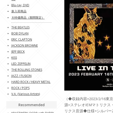
Blu-ray, DVD
新入荷商品
大特価商品（期間限定）
THE BEATLES
BOB DYLAN
ERIC CLAPTON
JACKSON BROWNE
JEFF BECK
KISS
LED ZEPPELIN
THE ROLLING STONES
JAZZ / FUSION
HARD ROCK / HEAVY METAL
ROCK / POPS
V.A. (Various Artists)
（◆収録内容=2023/2/1
源=ステレオIEMマトリクス
Recommended
リクス音源◆仕様=シルバー2