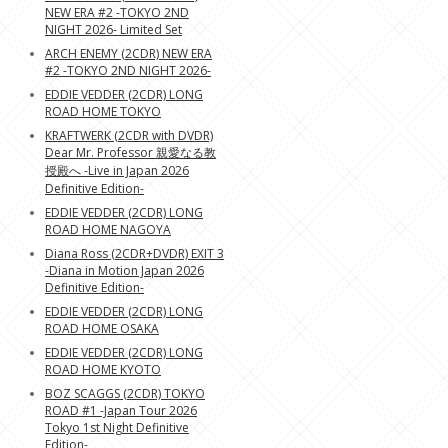
NEW ERA #2 -TOKYO 2ND
NIGHT 2026- Limited Set
ARCH ENEMY (2CDR) NEW ERA
#2 -TOKYO 2ND NIGHT 2026-
EDDIE VEDDER (2CDR) LONG
ROAD HOME TOKYO
KRAFTWERK (2CDR with DVDR)
Dear Mr. Professor 親愛なる教
授殿へ -Live in Japan 2026
Definitive Edition-
EDDIE VEDDER (2CDR) LONG
ROAD HOME NAGOYA
Diana Ross (2CDR+DVDR) EXIT 3
-Diana in Motion Japan 2026
Definitive Edition-
EDDIE VEDDER (2CDR) LONG
ROAD HOME OSAKA
EDDIE VEDDER (2CDR) LONG
ROAD HOME KYOTO
BOZ SCAGGS (2CDR) TOKYO
ROAD #1 -Japan Tour 2026
Tokyo 1st Night Definitive
Edition-