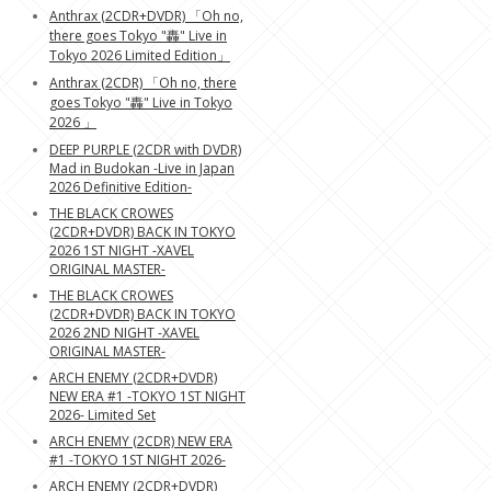
Anthrax (2CDR+DVDR) 「Oh no,
there goes Tokyo "轟" Live in
Tokyo 2026 Limited Edition」
Anthrax (2CDR) 「Oh no, there
goes Tokyo "轟" Live in Tokyo
2026 」
DEEP PURPLE (2CDR with DVDR)
Mad in Budokan -Live in Japan
2026 Definitive Edition-
THE BLACK CROWES
(2CDR+DVDR) BACK IN TOKYO
2026 1ST NIGHT -XAVEL
ORIGINAL MASTER-
THE BLACK CROWES
(2CDR+DVDR) BACK IN TOKYO
2026 2ND NIGHT -XAVEL
ORIGINAL MASTER-
ARCH ENEMY (2CDR+DVDR)
NEW ERA #1 -TOKYO 1ST NIGHT
2026- Limited Set
ARCH ENEMY (2CDR) NEW ERA
#1 -TOKYO 1ST NIGHT 2026-
ARCH ENEMY (2CDR+DVDR)