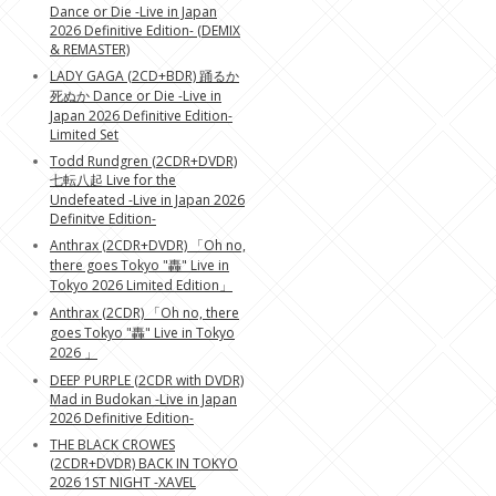
Dance or Die -Live in Japan
2026 Definitive Edition- (DEMIX
& REMASTER)
LADY GAGA (2CD+BDR) 踊るか
死ぬか Dance or Die -Live in
Japan 2026 Definitive Edition-
Limited Set
Todd Rundgren (2CDR+DVDR)
七転八起 Live for the
Undefeated -Live in Japan 2026
Definitve Edition-
Anthrax (2CDR+DVDR) 「Oh no,
there goes Tokyo "轟" Live in
Tokyo 2026 Limited Edition」
Anthrax (2CDR) 「Oh no, there
goes Tokyo "轟" Live in Tokyo
2026 」
DEEP PURPLE (2CDR with DVDR)
Mad in Budokan -Live in Japan
2026 Definitive Edition-
THE BLACK CROWES
(2CDR+DVDR) BACK IN TOKYO
2026 1ST NIGHT -XAVEL