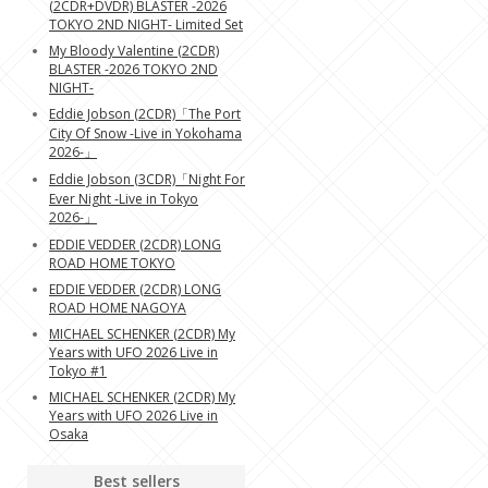
(2CDR+DVDR) BLASTER -2026
TOKYO 2ND NIGHT- Limited Set
My Bloody Valentine (2CDR)
BLASTER -2026 TOKYO 2ND
NIGHT-
Eddie Jobson (2CDR)「The Port
City Of Snow -Live in Yokohama
2026-」
Eddie Jobson (3CDR)「Night For
Ever Night -Live in Tokyo
2026-」
EDDIE VEDDER (2CDR) LONG
ROAD HOME TOKYO
EDDIE VEDDER (2CDR) LONG
ROAD HOME NAGOYA
MICHAEL SCHENKER (2CDR) My
Years with UFO 2026 Live in
Tokyo #1
MICHAEL SCHENKER (2CDR) My
Years with UFO 2026 Live in
Osaka
Best sellers