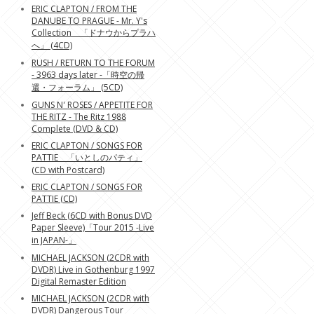
ERIC CLAPTON / FROM THE
DANUBE TO PRAGUE - Mr. Y's
Collection 「ドナウからプラハ
へ」 (4CD)
RUSH / RETURN TO THE FORUM
- 3963 days later -「時空の帰
還・フォーラム」 (5CD)
GUNS N' ROSES / APPETITE FOR
THE RITZ - The Ritz 1988
Complete (DVD & CD)
ERIC CLAPTON / SONGS FOR
PATTIE 「いとしのパティ」
(CD with Postcard)
ERIC CLAPTON / SONGS FOR
PATTIE (CD)
Jeff Beck (6CD with Bonus DVD
Paper Sleeve)「Tour 2015 -Live
in JAPAN-」
MICHAEL JACKSON (2CDR with
DVDR) Live in Gothenburg 1997
Digital Remaster Edition
MICHAEL JACKSON (2CDR with
DVDR) Dangerous Tour