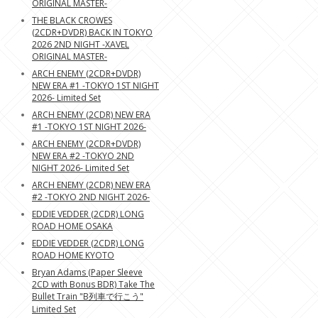
ORIGINAL MASTER-
THE BLACK CROWES
(2CDR+DVDR) BACK IN TOKYO
2026 2ND NIGHT -XAVEL
ORIGINAL MASTER-
ARCH ENEMY (2CDR+DVDR)
NEW ERA #1 -TOKYO 1ST NIGHT
2026- Limited Set
ARCH ENEMY (2CDR) NEW ERA
#1 -TOKYO 1ST NIGHT 2026-
ARCH ENEMY (2CDR+DVDR)
NEW ERA #2 -TOKYO 2ND
NIGHT 2026- Limited Set
ARCH ENEMY (2CDR) NEW ERA
#2 -TOKYO 2ND NIGHT 2026-
EDDIE VEDDER (2CDR) LONG
ROAD HOME OSAKA
EDDIE VEDDER (2CDR) LONG
ROAD HOME KYOTO
Bryan Adams (Paper Sleeve
2CD with Bonus BDR) Take The
Bullet Train "B列車で行こう"
Limited Set