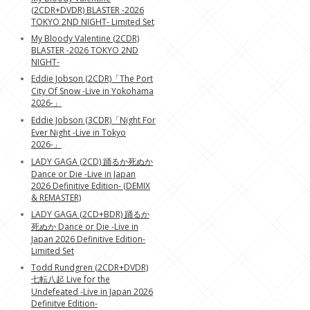
(2CDR+DVDR) BLASTER -2026
TOKYO 2ND NIGHT- Limited Set
My Bloody Valentine (2CDR)
BLASTER -2026 TOKYO 2ND
NIGHT-
Eddie Jobson (2CDR)「The Port
City Of Snow -Live in Yokohama
2026-」
Eddie Jobson (3CDR)「Night For
Ever Night -Live in Tokyo
2026-」
LADY GAGA (2CD) 踊るか死ぬか
Dance or Die -Live in Japan
2026 Definitive Edition- (DEMIX
& REMASTER)
LADY GAGA (2CD+BDR) 踊るか
死ぬか Dance or Die -Live in
Japan 2026 Definitive Edition-
Limited Set
Todd Rundgren (2CDR+DVDR)
七転八起 Live for the
Undefeated -Live in Japan 2026
Definitve Edition-