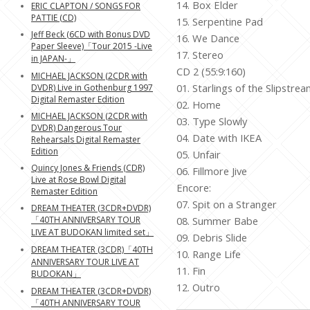
14. Box Elder
ERIC CLAPTON / SONGS FOR
PATTIE (CD)
15. Serpentine Pad
Jeff Beck (6CD with Bonus DVD
16. We Dance
Paper Sleeve)「Tour 2015 -Live
17. Stereo
in JAPAN-」
CD 2 (55:9:160)
MICHAEL JACKSON (2CDR with
01. Starlings of the Slipstre
DVDR) Live in Gothenburg 1997
Digital Remaster Edition
02. Home
MICHAEL JACKSON (2CDR with
03. Type Slowly
DVDR) Dangerous Tour
04. Date with IKEA
Rehearsals Digital Remaster
Edition
05. Unfair
Quincy Jones & Friends (CDR)
06. Fillmore Jive
Live at Rose Bowl Digital
Encore:
Remaster Edition
07. Spit on a Stranger
DREAM THEATER (3CDR+DVDR)
08. Summer Babe
「40TH ANNIVERSARY TOUR
LIVE AT BUDOKAN limited set」
09. Debris Slide
DREAM THEATER (3CDR)「40TH
10. Range Life
ANNIVERSARY TOUR LIVE AT
11. Fin
BUDOKAN」
12. Outro
DREAM THEATER (3CDR+DVDR)
「40TH ANNIVERSARY TOUR