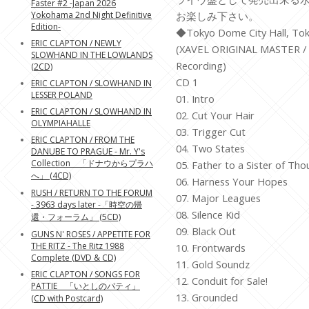
Faster #2 -Japan 2026
お楽しみ下さい。
Yokohama 2nd Night Definitive
Edition-
◆Tokyo Dome City Hall, Tok
ERIC CLAPTON / NEWLY
(XAVEL ORIGINAL MASTER / M
SLOWHAND IN THE LOWLANDS
Recording)
(2CD)
CD 1
ERIC CLAPTON / SLOWHAND IN
LESSER POLAND
01. Intro
ERIC CLAPTON / SLOWHAND IN
02. Cut Your Hair
OLYMPIAHALLE
03. Trigger Cut
ERIC CLAPTON / FROM THE
04. Two States
DANUBE TO PRAGUE - Mr. Y's
Collection 「ドナウからプラハ
05. Father to a Sister of Th
へ」 (4CD)
06. Harness Your Hopes
RUSH / RETURN TO THE FORUM
07. Major Leagues
- 3963 days later -「時空の帰
08. Silence Kid
還・フォーラム」 (5CD)
09. Black Out
GUNS N' ROSES / APPETITE FOR
THE RITZ - The Ritz 1988
10. Frontwards
Complete (DVD & CD)
11. Gold Soundz
ERIC CLAPTON / SONGS FOR
12. Conduit for Sale!
PATTIE 「いとしのパティ」
13. Grounded
(CD with Postcard)