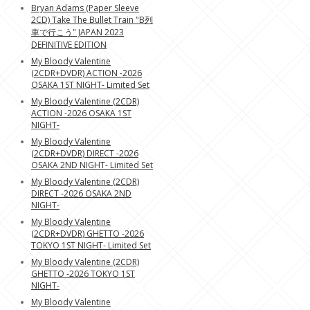
Bryan Adams (Paper Sleeve
2CD) Take The Bullet Train "B列
車で行こう" JAPAN 2023
DEFINITIVE EDITION
My Bloody Valentine
(2CDR+DVDR) ACTION -2026
OSAKA 1ST NIGHT- Limited Set
My Bloody Valentine (2CDR)
ACTION -2026 OSAKA 1ST
NIGHT-
My Bloody Valentine
(2CDR+DVDR) DIRECT -2026
OSAKA 2ND NIGHT- Limited Set
My Bloody Valentine (2CDR)
DIRECT -2026 OSAKA 2ND
NIGHT-
My Bloody Valentine
(2CDR+DVDR) GHETTO -2026
TOKYO 1ST NIGHT- Limited Set
My Bloody Valentine (2CDR)
GHETTO -2026 TOKYO 1ST
NIGHT-
My Bloody Valentine