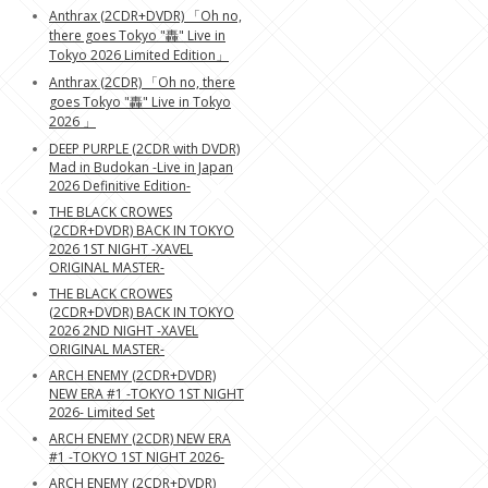
Anthrax (2CDR+DVDR) 「Oh no,
there goes Tokyo "轟" Live in
Tokyo 2026 Limited Edition」
Anthrax (2CDR) 「Oh no, there
goes Tokyo "轟" Live in Tokyo
2026 」
DEEP PURPLE (2CDR with DVDR)
Mad in Budokan -Live in Japan
2026 Definitive Edition-
THE BLACK CROWES
(2CDR+DVDR) BACK IN TOKYO
2026 1ST NIGHT -XAVEL
ORIGINAL MASTER-
THE BLACK CROWES
(2CDR+DVDR) BACK IN TOKYO
2026 2ND NIGHT -XAVEL
ORIGINAL MASTER-
ARCH ENEMY (2CDR+DVDR)
NEW ERA #1 -TOKYO 1ST NIGHT
2026- Limited Set
ARCH ENEMY (2CDR) NEW ERA
#1 -TOKYO 1ST NIGHT 2026-
ARCH ENEMY (2CDR+DVDR)