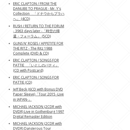
ERIC CLAPTON / FROM THE
DANUBE TO PRAGUE - Mr. Y's
Collection 「ドナウからプラハ
へ」 (4CD)
RUSH / RETURN TO THE FORUM
- 3963 days later -「時空の帰
還・フォーラム」 (5CD)
GUNS N' ROSES / APPETITE FOR
THE RITZ - The Ritz 1988
Complete (DVD & CD)
ERIC CLAPTON / SONGS FOR
PATTIE 「いとしのパティ」
(CD with Postcard)
ERIC CLAPTON / SONGS FOR
PATTIE (CD)
Jeff Beck (6CD with Bonus DVD
Paper Sleeve)「Tour 2015 -Live
in JAPAN-」
MICHAEL JACKSON (2CDR with
DVDR) Live in Gothenburg 1997
Digital Remaster Edition
MICHAEL JACKSON (2CDR with
DVDR) Dangerous Tour