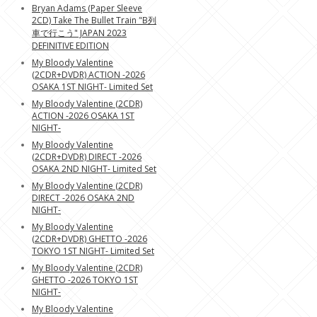
Bryan Adams (Paper Sleeve
2CD) Take The Bullet Train "B列
車で行こう" JAPAN 2023
DEFINITIVE EDITION
My Bloody Valentine
(2CDR+DVDR) ACTION -2026
OSAKA 1ST NIGHT- Limited Set
My Bloody Valentine (2CDR)
ACTION -2026 OSAKA 1ST
NIGHT-
My Bloody Valentine
(2CDR+DVDR) DIRECT -2026
OSAKA 2ND NIGHT- Limited Set
My Bloody Valentine (2CDR)
DIRECT -2026 OSAKA 2ND
NIGHT-
My Bloody Valentine
(2CDR+DVDR) GHETTO -2026
TOKYO 1ST NIGHT- Limited Set
My Bloody Valentine (2CDR)
GHETTO -2026 TOKYO 1ST
NIGHT-
My Bloody Valentine