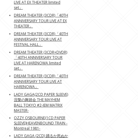
LIVE AT EX THEATER limited
set」
DREAM THEATER (3CDR)「40TH
ANNIVERSARY TOUR LIVE AT EX
THEATER」
DREAM THEATER (3CDR)「40TH
ANNIVERSARY TOUR LIVE AT
FESTIVAL HALL」
DREAM THEATER (3CDR+DVDR)
「40TH ANNIVERSARY TOUR
LIVE AT HARENOWA limited
set」
DREAM THEATER (3CDR)「40TH
ANNIVERSARY TOUR LIVE AT
HARENOWA」
LADY GAGA(2CD PAPER SLEEVE)
涅槃の舞踏会 THE MAYHEM
BALL TOKYO #2-IEM MATRIX
MASTER-
OZZY OSBOURNE(1CD PAPER
SLEEVE)HEAVENBOUND TRAIN -
Montreal 1981-
LADY GAGA (2CD) 踊るか死ぬか