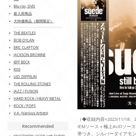
Blu-ray, DVD
新入荷商品
大特価商品（期間限定）
THE BEATLES
BOB DYLAN
ERIC CLAPTON
JACKSON BROWNE
JEFF BECK
KISS
LED ZEPPELIN
THE ROLLING STONES
JAZZ / FUSION
HARD ROCK / HEAVY METAL
ROCK / POPS
V.A. (Various Artists)
（◆収録内容=2023/11/18、
Recommended
IEMソース＋極上AUDソー
帯つき、シルバーダイアモン