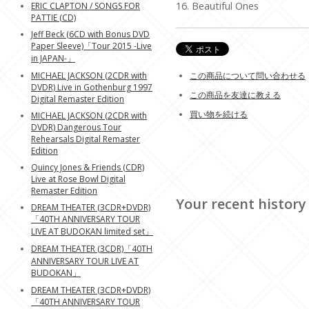
16. Beautiful Ones
ERIC CLAPTON / SONGS FOR
PATTIE (CD)
Jeff Beck (6CD with Bonus DVD
Paper Sleeve)「Tour 2015 -Live
in JAPAN-」
MICHAEL JACKSON (2CDR with
この商品について問い合わせる
DVDR) Live in Gothenburg 1997
この商品を友達に教える
Digital Remaster Edition
買い物を続ける
MICHAEL JACKSON (2CDR with
DVDR) Dangerous Tour
Rehearsals Digital Remaster
Edition
Quincy Jones & Friends (CDR)
Live at Rose Bowl Digital
Remaster Edition
Your recent history
DREAM THEATER (3CDR+DVDR)
「40TH ANNIVERSARY TOUR
LIVE AT BUDOKAN limited set」
DREAM THEATER (3CDR)「40TH
ANNIVERSARY TOUR LIVE AT
BUDOKAN」
DREAM THEATER (3CDR+DVDR)
「40TH ANNIVERSARY TOUR