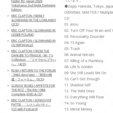
ています。
Faster #2 -Japan 2026
Yokohama 2nd Night Definitive
◆Zepp Haneda, Tokyo, Japa
Edition-
ORIGINAL MASTER / Multiple
ERIC CLAPTON / NEWLY
CD
SLOWHAND IN THE LOWLANDS
01. Intro
(2CD)
02. Turn Off Your Brain and Y
ERIC CLAPTON / SLOWHAND IN
LESSER POLAND
03. Personality Disorder
ERIC CLAPTON / SLOWHAND IN
04. 15 Again
OLYMPIAHALLE
05. Trash
ERIC CLAPTON / FROM THE
06. Animal Nitrate
DANUBE TO PRAGUE - Mr. Y's
Collection 「ドナウからプラハ
07. Killing of a Flashboy
へ」 (4CD)
08. Life Is Golden
RUSH / RETURN TO THE FORUM
09. She Still Leads Me On
- 3963 days later -「時空の帰
10. Can't Get Enough
還・フォーラム」 (5CD)
11. Shadow Self
GUNS N' ROSES / APPETITE FOR
THE RITZ - The Ritz 1988
12. The Wild Ones
Complete (DVD & CD)
13. Everything Will Flow
ERIC CLAPTON / SONGS FOR
14. So Young
PATTIE 「いとしのパティ」
15. Metal Mickey
(CD with Postcard)