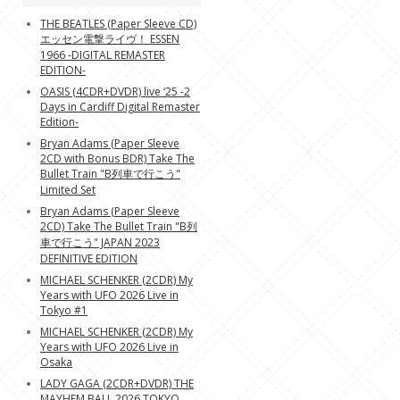
THE BEATLES (Paper Sleeve CD)
エッセン電撃ライヴ！ ESSEN
1966 -DIGITAL REMASTER
EDITION-
OASIS (4CDR+DVDR) live ‘25 -2
Days in Cardiff Digital Remaster
Edition-
Bryan Adams (Paper Sleeve
2CD with Bonus BDR) Take The
Bullet Train "B列車で行こう"
Limited Set
Bryan Adams (Paper Sleeve
2CD) Take The Bullet Train "B列
車で行こう" JAPAN 2023
DEFINITIVE EDITION
MICHAEL SCHENKER (2CDR) My
Years with UFO 2026 Live in
Tokyo #1
MICHAEL SCHENKER (2CDR) My
Years with UFO 2026 Live in
Osaka
LADY GAGA (2CDR+DVDR) THE
MAYHEM BALL 2026 TOKYO