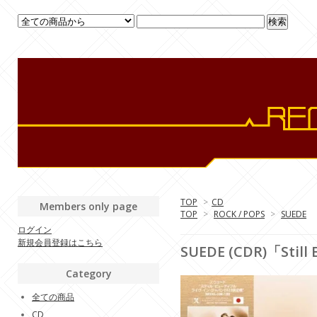
TOP
>
CD
Members only page
TOP
>
ROCK / POPS
>
SUEDE
ログイン
新規会員登録はこちら
SUEDE (CDR)「Still B
Category
全ての商品
CD