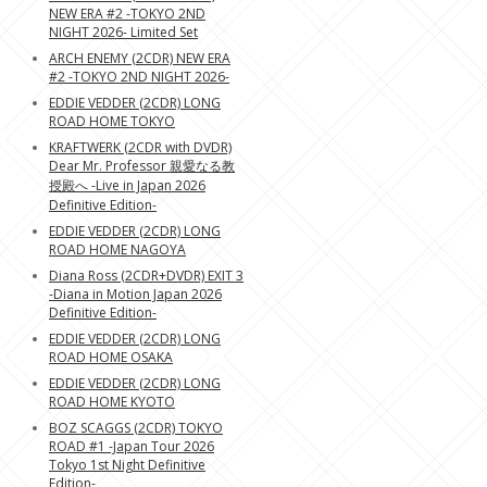
NEW ERA #2 -TOKYO 2ND
NIGHT 2026- Limited Set
ARCH ENEMY (2CDR) NEW ERA
#2 -TOKYO 2ND NIGHT 2026-
EDDIE VEDDER (2CDR) LONG
ROAD HOME TOKYO
KRAFTWERK (2CDR with DVDR)
Dear Mr. Professor 親愛なる教
授殿へ -Live in Japan 2026
Definitive Edition-
EDDIE VEDDER (2CDR) LONG
ROAD HOME NAGOYA
Diana Ross (2CDR+DVDR) EXIT 3
-Diana in Motion Japan 2026
Definitive Edition-
EDDIE VEDDER (2CDR) LONG
ROAD HOME OSAKA
EDDIE VEDDER (2CDR) LONG
ROAD HOME KYOTO
BOZ SCAGGS (2CDR) TOKYO
ROAD #1 -Japan Tour 2026
Tokyo 1st Night Definitive
Edition-