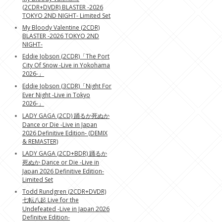
(2CDR+DVDR) BLASTER -2026
TOKYO 2ND NIGHT- Limited Set
My Bloody Valentine (2CDR)
BLASTER -2026 TOKYO 2ND
NIGHT-
Eddie Jobson (2CDR)「The Port
City Of Snow -Live in Yokohama
2026-」
Eddie Jobson (3CDR)「Night For
Ever Night -Live in Tokyo
2026-」
LADY GAGA (2CD) 踊るか死ぬか
Dance or Die -Live in Japan
2026 Definitive Edition- (DEMIX
& REMASTER)
LADY GAGA (2CD+BDR) 踊るか
死ぬか Dance or Die -Live in
Japan 2026 Definitive Edition-
Limited Set
Todd Rundgren (2CDR+DVDR)
七転八起 Live for the
Undefeated -Live in Japan 2026
Definitve Edition-