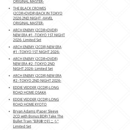
ORIGINAL MASTER-
THE BLACK CROWES
(2CDR+DVDR) BACK IN TOKYO
2026 2ND NIGHT -XAVEL
ORIGINAL MASTER-
ARCH ENEMY (2CDR+DVDR)
NEW ERA #1 -TOKYO 1ST NIGHT
2026- Limited Set
ARCH ENEMY (2CDR) NEW ERA
#1 -TOKYO 1ST NIGHT 2026-
ARCH ENEMY (2CDR+DVDR)
NEW ERA #2 -TOKYO 2ND
NIGHT 2026- Limited Set
ARCH ENEMY (2CDR) NEW ERA
#2 -TOKYO 2ND NIGHT 2026-
EDDIE VEDDER (2CDR) LONG
ROAD HOME OSAKA
EDDIE VEDDER (2CDR) LONG
ROAD HOME KYOTO
Bryan Adams (Paper Sleeve
2CD with Bonus BDR) Take The
Bullet Train "B列車で行こう"
Limited Set