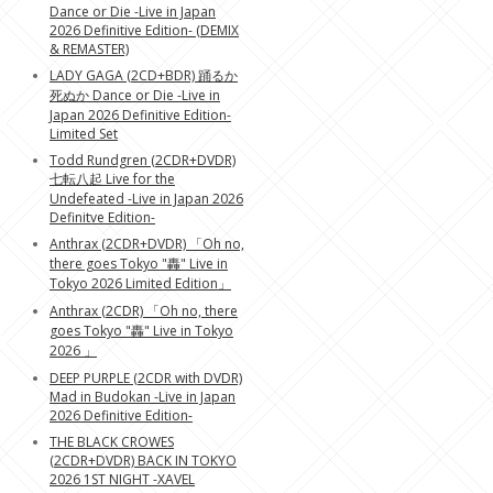
Dance or Die -Live in Japan
2026 Definitive Edition- (DEMIX
& REMASTER)
LADY GAGA (2CD+BDR) 踊るか
死ぬか Dance or Die -Live in
Japan 2026 Definitive Edition-
Limited Set
Todd Rundgren (2CDR+DVDR)
七転八起 Live for the
Undefeated -Live in Japan 2026
Definitve Edition-
Anthrax (2CDR+DVDR) 「Oh no,
there goes Tokyo "轟" Live in
Tokyo 2026 Limited Edition」
Anthrax (2CDR) 「Oh no, there
goes Tokyo "轟" Live in Tokyo
2026 」
DEEP PURPLE (2CDR with DVDR)
Mad in Budokan -Live in Japan
2026 Definitive Edition-
THE BLACK CROWES
(2CDR+DVDR) BACK IN TOKYO
2026 1ST NIGHT -XAVEL