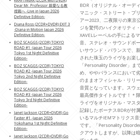
KRAFTWERK (2CDR with DVDR)
BDR（オリジナル・オーデ
Dear Mr. Professor 親愛なる教
授殿へ -Live in Japan 2026
マニック・ストリート・プ
Definitive Edition-
アー2023、二夜限りの東京
Diana Ross (2CDR+DVDR) EXIT 3
ジを驚愕のハイクオリティ
-Diana in Motion Japan 2026
XAVELレーベルの手による
Definitive Edition-
音。ステレオ・サウンドボ
BOZ SCAGGS (2CDR) TOKYO
ROAD #1 -Japan Tour 2026
いサウンド・バランスで、
Tokyo 1st Night Definitive
された珠玉のライヴをお楽
Edition-
「Personality Disor
BOZ SCAGGS (2CDR) TOKYO
ROAD #2 -Japan Tour 2026
め、ややバランスにおいて劣り
Tokyo 2nd Night Definitive
のままオフィシャル・リリ
Edition-
音質となっています。スウ
BOZ SCAGGS (2CDR) TOKYO
ROAD #3 -Japan Tour 2026
最高傑作タイトルです！＊限定版
Tokyo 3rd Night Definitive
ライヴをオリジナル・マス
Edition-
記録したボーナスBDRが付
Janet Jackson (2CDR+DVDR) Go
いるマルチIEMマトリクス
Faster #1 -Japan 2026
Yokohama 1st Night Definitive
です。「Personality Di
Edition-
クアウトしますが、以降は
Janet Jackson (2CDR+DVDR) Go