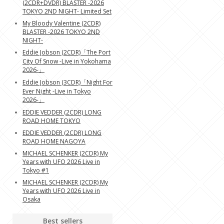
(2CDR+DVDR) BLASTER -2026
TOKYO 2ND NIGHT- Limited Set
My Bloody Valentine (2CDR)
BLASTER -2026 TOKYO 2ND
NIGHT-
Eddie Jobson (2CDR)「The Port
City Of Snow -Live in Yokohama
2026-」
Eddie Jobson (3CDR)「Night For
Ever Night -Live in Tokyo
2026-」
EDDIE VEDDER (2CDR) LONG
ROAD HOME TOKYO
EDDIE VEDDER (2CDR) LONG
ROAD HOME NAGOYA
MICHAEL SCHENKER (2CDR) My
Years with UFO 2026 Live in
Tokyo #1
MICHAEL SCHENKER (2CDR) My
Years with UFO 2026 Live in
Osaka
Best sellers